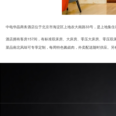
中电华晶商务酒店位于北京市海淀区上地农大南路33号，是上地集
酒店拥有客房157间，有标准双床房、大床房、零压大床房、零压双
菜品南北风味可专享定制，每周特色酱卤肉，外卖配送随时供应。另有