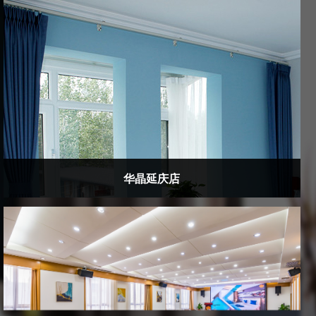
华晶延庆店